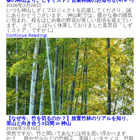
春の神山より。しずくストア営業再開のお知らせ(4/4〜)
2026年3月26日
いつも神山しずくプロジェクトを応援してくださり、誠
にありがとうございます。 神山町では、暖かな春の陽気
に包まれ、桜をはじめ春の野花が美しい見頃を迎えてい
ます。 さて、しばらく休業しておりました直営店「しず
くストア」ですが […]
Continue Reading
【なぜ今、竹を切るのか？】放置竹林のリアルを知り、
里山と向き合う3日間 in 神山
2026年3月19日
突然ですが、竹と聞いてあなたは何を思い浮かべます
か？ 籠やザルなどの竹細工、美味しいタケノコ、竹取