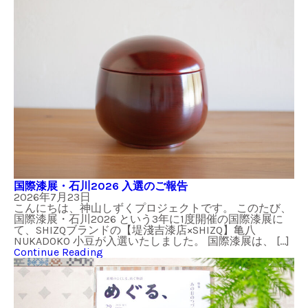
国際漆展・石川2026 入選のご報告
2026年7月23日
こんにちは、神山しずくプロジェクトです。 このたび、
国際漆展・石川2026 という3年に1度開催の国際漆展に
て、SHIZQブランドの【堤淺吉漆店×SHIZQ】亀八
NUKADOKO 小豆が入選いたしました。 国際漆展は、 […]
Continue Reading