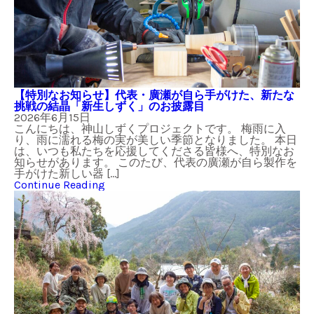
【特別なお知らせ】代表・廣瀬が自ら手がけた、新たな
挑戦の結晶「新生しずく」のお披露目
2026年6月15日
こんにちは、神山しずくプロジェクトです。 梅雨に入
り、雨に濡れる梅の実が美しい季節となりました。 本日
は、いつも私たちを応援してくださる皆様へ、特別なお
知らせがあります。 このたび、代表の廣瀬が自ら製作を
手がけた新しい器 […]
Continue Reading