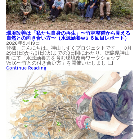
環境改善は「私たち自身の再生」〜竹林整備から見える
自然との向き合い方〜（水源涵養WS ６回目レポート）
2026年5月19日
皆様、こんにちは。神山しずくプロジェクトです。 3月
29日(日)から31日(火)までの3日間にわたり、徳島県神山
町にて「水源涵養力を育む環境改善ワークショップ
Vol.6〜竹との付き合い方」を開催いたしまし […]
Continue Reading