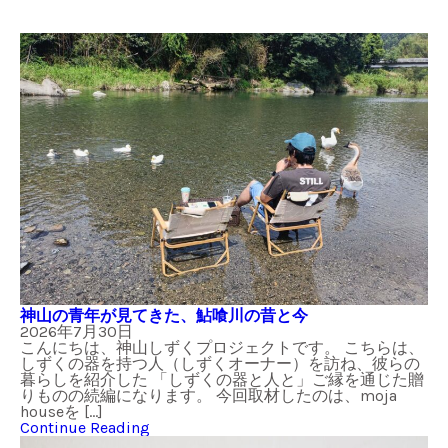
神山の青年が見てきた、鮎喰川の昔と今
2026年7月30日
こんにちは、神山しずくプロジェクトです。 こちらは、
しずくの器を持つ人（しずくオーナー）を訪ね、彼らの
暮らしを紹介した 「しずくの器と人と」ご縁を通じた贈
りものの続編になります。 今回取材したのは、moja
houseを […]
Continue Reading