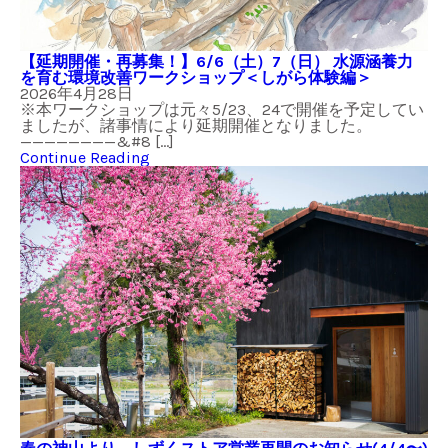
【延期開催・再募集！】6/6（土）7（日） 水源涵養力
を育む環境改善ワークショップ＜しがら体験編＞
2026年4月28日
※本ワークショップは元々5/23、24で開催を予定してい
ましたが、諸事情により延期開催となりました。
————————&#8 […]
Continue Reading