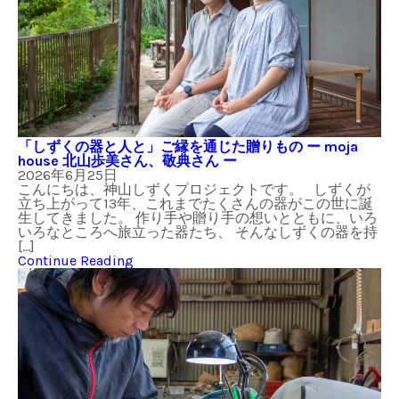
「しずくの器と人と」ご縁を通じた贈りもの ー moja
house 北山歩美さん、敬典さん ー
2026年6月25日
こんにちは、神山しずくプロジェクトです。 しずくが
立ち上がって13年、これまでたくさんの器がこの世に誕
生してきました。 作り手や贈り手の想いとともに、いろ
いろなところへ旅立った器たち、 そんなしずくの器を持
[…]
Continue Reading