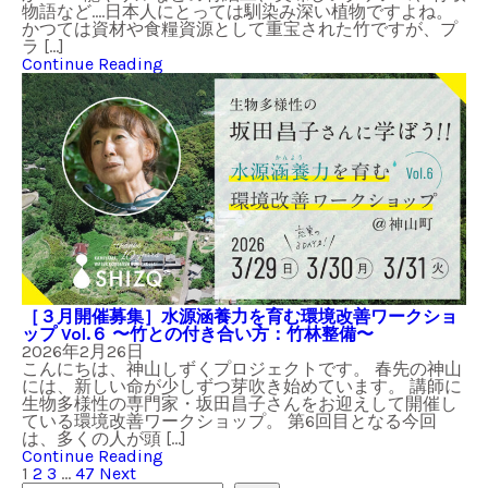
物語など….日本人にとっては馴染み深い植物ですよね。
かつては資材や食糧資源として重宝された竹ですが、プ
ラ […]
Continue Reading
［３月開催募集］水源涵養力を育む環境改善ワークショ
ップ Vol.６ 〜竹との付き合い方：竹林整備〜
2026年2月26日
こんにちは、神山しずくプロジェクトです。 春先の神山
には、新しい命が少しずつ芽吹き始めています。 講師に
生物多様性の専門家・坂田昌子さんをお迎えして開催し
ている環境改善ワークショップ。 第6回目となる今回
は、多くの人が頭 […]
Continue Reading
1
2
3
…
47
Next