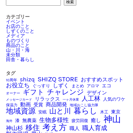
検索
検索
カテゴリー
イベント
お店のこと
しずくのこと
メディア
ものづくり
商品のこと
山・川・海
未分類
田舎・暮らし
タグ
SHIZQ STORE
shizq
おすすめスポット
10周年
お役立ち
しずく
ぐっすり
エコ
アロマ
まとめ
チャレンジ
ギフト
デザイン
オーナー
人工林
リラックス
人気のワケ
メッセージカード
一ヶ月休業
商品開発
動画
受賞
保温力
地域おこし協力隊
暮らし
地域資源
山と川
東京
木工
安眠
神山
生物多様性
癒し
無農薬
漆
疲労回復
海外
考え方
移住
職人育成
神山杉
職人