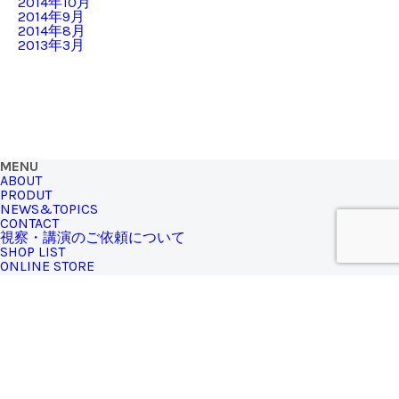
2014年10月
2014年9月
2014年8月
2013年3月
MENU
ABOUT
PRODUT
NEWS&TOPICS
CONTACT
視察・講演のご依頼について
SHOP LIST
ONLINE STORE
SHIZQ STORE
771-3310
徳島県名西郡神山町神領字西上角194（土日営業）
TEL.090-4940-3848
※SHIZQブランドの商品は、
オンラインストア
からもお買い求
めいただけます
MAIL MAGAZINE