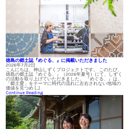
徳島の郷土誌『めぐる、』に掲載いただきました
2026年7月2日
こんにちは、神山しずくプロジェクトです。 このたび、
徳島の郷土誌『めぐる、』（2026年夏号）にて、しずく
の活動を取り上げていただきました。 『めぐる、』は、
「郷土愛」をテーマに時代の流れに左右されない地域の
価値を見つめ […]
Continue Reading