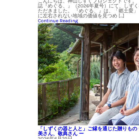
こんにちは、神山しずくプロジェクトです。
誌『めぐる、』（2026年夏号）にて、しず
ただきました。 『めぐる、』は、「郷土愛
に左右されない地域の価値を見つめ […]
Continue Reading
「しずくの器と人と」ご縁を通じた贈りもの ー m
美さん、敬典さん ー
2026年6月25日