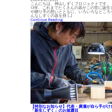
こんにちは、神山しずくプロジェクトです。
13年、これまでたくさんの器がこの世に誕生
や贈り手の想いとともに、いろいろなところ
んなしずくの器を持 […]
Continue Reading
【特別なお知らせ】代表・廣瀬が自ら手がけ
「新生しずく」のお披露目