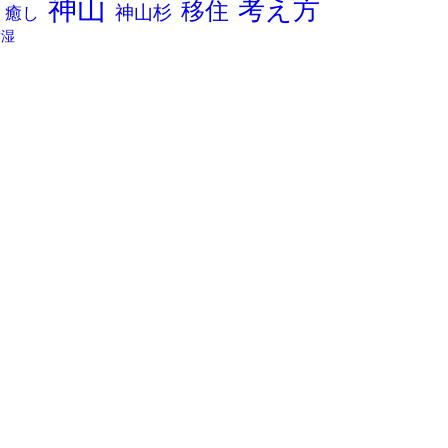
神山
考え方
移住
神山杉
癒し
除湿