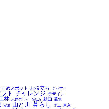
お役立ち
すすめスポット
ぐっすり
チャレンジ
ギフト
デザイン
工林
動画
人気のワケ
受賞
保温力
暮らし
源
山と川
東京
木工
安眠