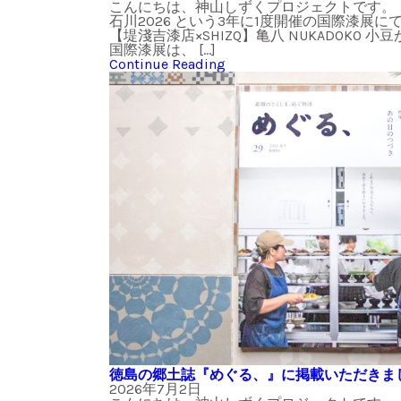
こんにちは、神山しずくプロジェクトです。
石川2026 という3年に1度開催の国際漆展にて
【堤淺吉漆店×SHIZQ】亀八 NUKADOKO 
国際漆展は、 […]
Continue Reading
徳島の郷土誌『めぐる、』に掲載いただきま
2026年7月2日