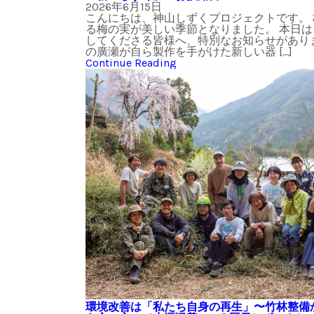
2026年6月15日
こんにちは、神山しずくプロジェクトです。
る梅の実が美しい季節となりました。 本日
してくださる皆様へ、特別なお知らせがあり
の廣瀬が自ら製作を手がけた新しい器 […]
Continue Reading
環境改善は「私たち自身の再生」〜竹林整備