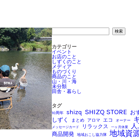
検索
検索
カテゴリー
イベント
お店のこと
しずくのこと
メディア
ものづくり
商品のこと
山・川・海
未分類
田舎・暮らし
タグ
SHIZQ STORE
shizq
お
10周年
しずく
エコ
アロマ
まとめ
オーナー
人
リラックス
メッセージカード
一ヶ月休業
地域資
商品開発
地域おこし協力隊