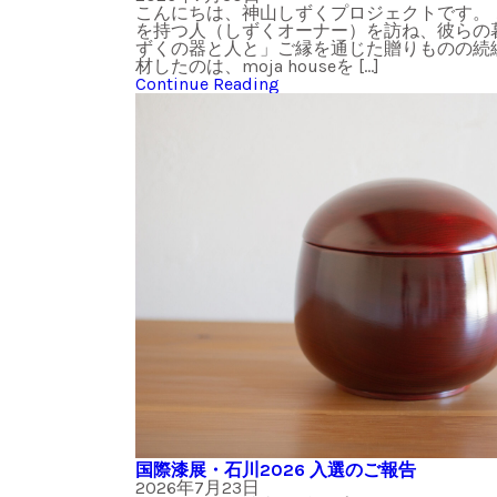
こんにちは、神山しずくプロジェクトです。
を持つ人（しずくオーナー）を訪ね、彼らの
ずくの器と人と」ご縁を通じた贈りものの続
材したのは、moja houseを […]
Continue Reading
国際漆展・石川2026 入選のご報告
2026年7月23日