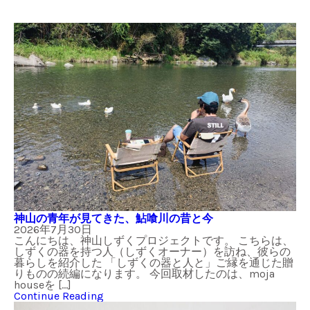
神山の青年が見てきた、鮎喰川の昔と今
2026年7月30日
こんにちは、神山しずくプロジェクトです。 こちらは、
しずくの器を持つ人（しずくオーナー）を訪ね、彼らの
暮らしを紹介した 「しずくの器と人と」ご縁を通じた贈
りものの続編になります。 今回取材したのは、moja
houseを […]
Continue Reading