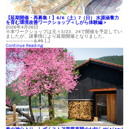
【延期開催・再募集！】6/6（土）7（日） 水源涵養力
を育む環境改善ワークショップ＜しがら体験編＞
2026年4月28日
※本ワークショップは元々5/23、24で開催を予定してい
ましたが、諸事情により延期開催となりました。
————————&#8 […]
Continue Reading