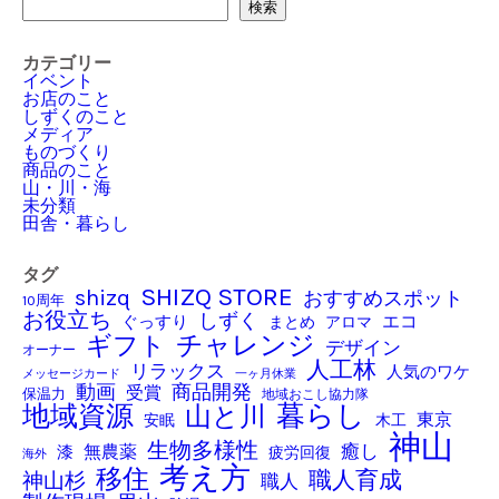
検索
検索
カテゴリー
イベント
お店のこと
しずくのこと
メディア
ものづくり
商品のこと
山・川・海
未分類
田舎・暮らし
タグ
SHIZQ STORE
shizq
おすすめスポット
10周年
お役立ち
しずく
ぐっすり
エコ
アロマ
まとめ
チャレンジ
ギフト
デザイン
オーナー
人工林
リラックス
人気のワケ
メッセージカード
一ヶ月休業
商品開発
動画
受賞
保温力
地域おこし協力隊
暮らし
地域資源
山と川
東京
木工
安眠
神山
生物多様性
癒し
無農薬
漆
疲労回復
海外
考え方
移住
職人育成
神山杉
職人