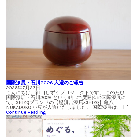
国際漆展・石川2026 入選のご報告
2026年7月23日
こんにちは、神山しずくプロジェクトです。 このたび、
国際漆展・石川2026 という3年に1度開催の国際漆展に
て、SHIZQブランドの【堤淺吉漆店×SHIZQ】亀八
NUKADOKO 小豆が入選いたしました。 国際漆展は、 […]
Continue Reading