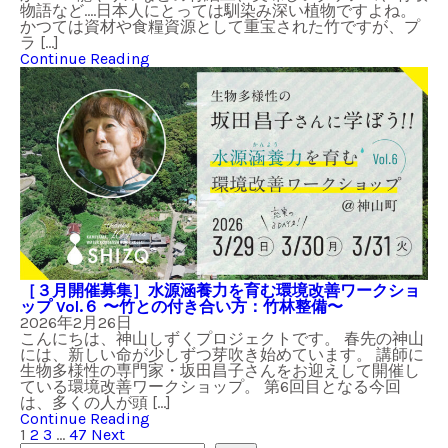
物語など….日本人にとっては馴染み深い植物ですよね。
かつては資材や食糧資源として重宝された竹ですが、プ
ラ […]
Continue Reading
［３月開催募集］水源涵養力を育む環境改善ワークショ
ップ Vol.６ 〜竹との付き合い方：竹林整備〜
2026年2月26日
こんにちは、神山しずくプロジェクトです。 春先の神山
には、新しい命が少しずつ芽吹き始めています。 講師に
生物多様性の専門家・坂田昌子さんをお迎えして開催し
ている環境改善ワークショップ。 第6回目となる今回
は、多くの人が頭 […]
Continue Reading
1
2
3
…
47
Next