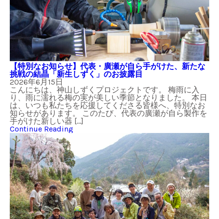
【特別なお知らせ】代表・廣瀬が自ら手がけた、新たな
挑戦の結晶「新生しずく」のお披露目
2026年6月15日
こんにちは、神山しずくプロジェクトです。 梅雨に入
り、雨に濡れる梅の実が美しい季節となりました。 本日
は、いつも私たちを応援してくださる皆様へ、特別なお
知らせがあります。 このたび、代表の廣瀬が自ら製作を
手がけた新しい器 […]
Continue Reading