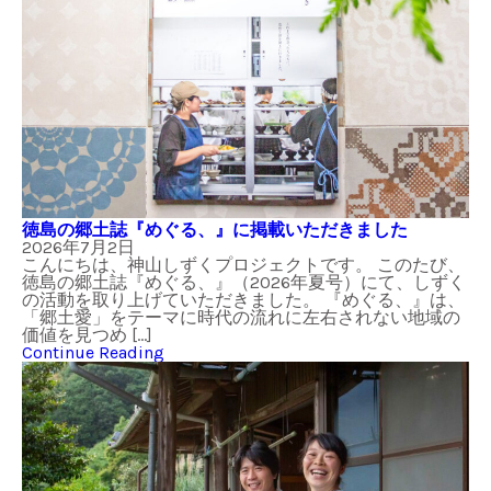
徳島の郷土誌『めぐる、』に掲載いただきました
2026年7月2日
こんにちは、神山しずくプロジェクトです。 このたび、
徳島の郷土誌『めぐる、』（2026年夏号）にて、しずく
の活動を取り上げていただきました。 『めぐる、』は、
「郷土愛」をテーマに時代の流れに左右されない地域の
価値を見つめ […]
Continue Reading