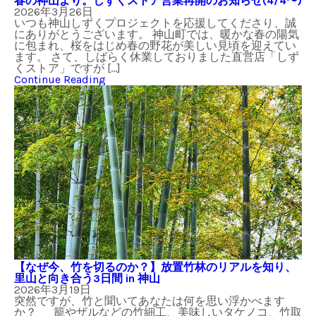
春の神山より。しずくストア営業再開のお知らせ(4/4〜)
2026年3月26日
いつも神山しずくプロジェクトを応援してくださり、誠
にありがとうございます。 神山町では、暖かな春の陽気
に包まれ、桜をはじめ春の野花が美しい見頃を迎えてい
ます。 さて、しばらく休業しておりました直営店「しず
くストア」ですが […]
Continue Reading
【なぜ今、竹を切るのか？】放置竹林のリアルを知り、
里山と向き合う3日間 in 神山
2026年3月19日
突然ですが、竹と聞いてあなたは何を思い浮かべます
か？ 籠やザルなどの竹細工、美味しいタケノコ、竹取