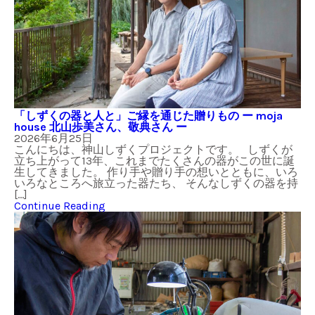
「しずくの器と人と」ご縁を通じた贈りもの ー moja
house 北山歩美さん、敬典さん ー
2026年6月25日
こんにちは、神山しずくプロジェクトです。 しずくが
立ち上がって13年、これまでたくさんの器がこの世に誕
生してきました。 作り手や贈り手の想いとともに、いろ
いろなところへ旅立った器たち、 そんなしずくの器を持
[…]
Continue Reading