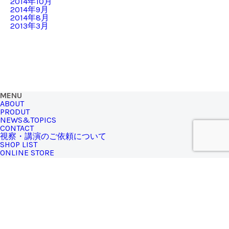
2014年10月
2014年9月
2014年8月
2013年3月
MENU
ABOUT
PRODUT
NEWS&TOPICS
CONTACT
視察・講演のご依頼について
SHOP LIST
ONLINE STORE
SHIZQ STORE
771-3310
徳島県名西郡神山町神領字西上角194（土日営業）
TEL.090-4940-3848
※SHIZQブランドの商品は、
オンラインストア
からもお買い求
めいただけます
MAIL MAGAZINE