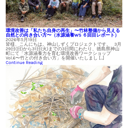
環境改善は「私たち自身の再生」〜竹林整備から見える
自然との向き合い方〜（水源涵養WS ６回目レポート）
2026年5月19日
皆様、こんにちは。神山しずくプロジェクトです。 3月
29日(日)から31日(火)までの3日間にわたり、徳島県神山
町にて「水源涵養力を育む環境改善ワークショップ
Vol.6〜竹との付き合い方」を開催いたしまし […]
Continue Reading