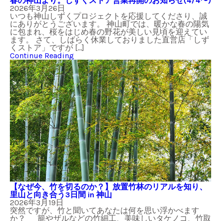
春の神山より。しずくストア営業再開のお知らせ(4/4〜)
2026年3月26日
いつも神山しずくプロジェクトを応援してくださり、誠
にありがとうございます。 神山町では、暖かな春の陽気
に包まれ、桜をはじめ春の野花が美しい見頃を迎えてい
ます。 さて、しばらく休業しておりました直営店「しず
くストア」ですが […]
Continue Reading
【なぜ今、竹を切るのか？】放置竹林のリアルを知り、
里山と向き合う3日間 in 神山
2026年3月19日
突然ですが、竹と聞いてあなたは何を思い浮かべます
か？ 籠やザルなどの竹細工、美味しいタケノコ、竹取