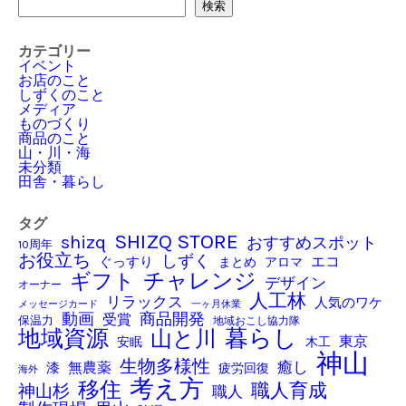
検索
検索
カテゴリー
イベント
お店のこと
しずくのこと
メディア
ものづくり
商品のこと
山・川・海
未分類
田舎・暮らし
タグ
SHIZQ STORE
shizq
おすすめスポット
10周年
お役立ち
しずく
ぐっすり
エコ
アロマ
まとめ
チャレンジ
ギフト
デザイン
オーナー
人工林
リラックス
人気のワケ
メッセージカード
一ヶ月休業
商品開発
動画
受賞
保温力
地域おこし協力隊
暮らし
地域資源
山と川
東京
木工
安眠
神山
生物多様性
癒し
無農薬
漆
疲労回復
海外
考え方
移住
職人育成
神山杉
職人