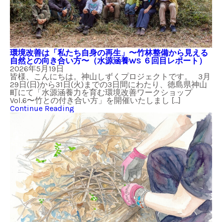
環境改善は「私たち自身の再生」〜竹林整備から見える
自然との向き合い方〜（水源涵養WS ６回目レポート）
2026年5月19日
皆様、こんにちは。神山しずくプロジェクトです。 3月
29日(日)から31日(火)までの3日間にわたり、徳島県神山
町にて「水源涵養力を育む環境改善ワークショップ
Vol.6〜竹との付き合い方」を開催いたしまし […]
Continue Reading