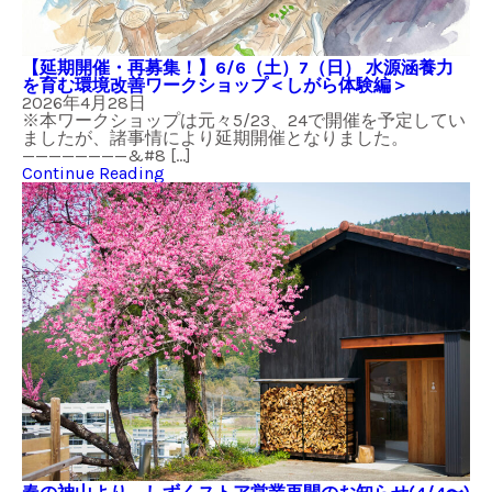
【延期開催・再募集！】6/6（土）7（日） 水源涵養力
を育む環境改善ワークショップ＜しがら体験編＞
2026年4月28日
※本ワークショップは元々5/23、24で開催を予定してい
ましたが、諸事情により延期開催となりました。
————————&#8 […]
Continue Reading