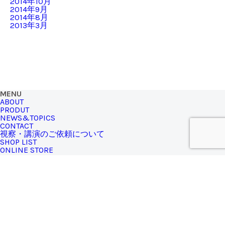
2014年10月
2014年9月
2014年8月
2013年3月
MENU
ABOUT
PRODUT
NEWS&TOPICS
CONTACT
視察・講演のご依頼について
SHOP LIST
ONLINE STORE
SHIZQ STORE
771-3310
徳島県名西郡神山町神領字西上角194（土日営業）
TEL.090-4940-3848
※SHIZQブランドの商品は、
オンラインストア
からもお買い求
めいただけます
MAIL MAGAZINE