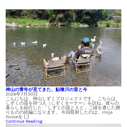
神山の青年が見てきた、鮎喰川の昔と今
2026年7月30日
こんにちは、神山しずくプロジェクトです。 こちらは、
しずくの器を持つ人（しずくオーナー）を訪ね、彼らの
暮らしを紹介した 「しずくの器と人と」ご縁を通じた贈
りものの続編になります。 今回取材したのは、moja
houseを […]
Continue Reading