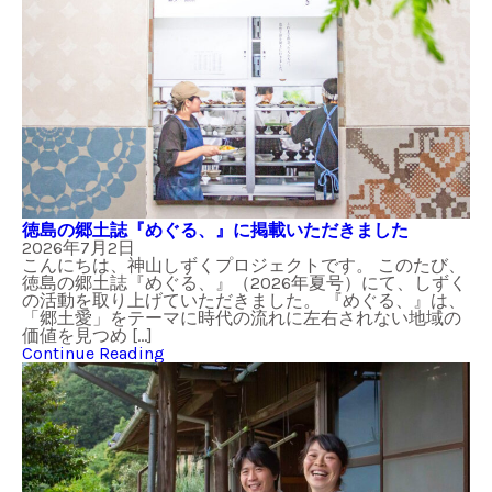
徳島の郷土誌『めぐる、』に掲載いただきました
2026年7月2日
こんにちは、神山しずくプロジェクトです。 このたび、
徳島の郷土誌『めぐる、』（2026年夏号）にて、しずく
の活動を取り上げていただきました。 『めぐる、』は、
「郷土愛」をテーマに時代の流れに左右されない地域の
価値を見つめ […]
Continue Reading