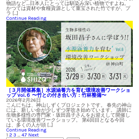
物語など….日本人にとっては馴染み深い植物ですよね。
かつては資材や食糧資源として重宝された竹ですが、プ
ラ […]
Continue Reading
［３月開催募集］水源涵養力を育む環境改善ワークショ
ップ Vol.６ 〜竹との付き合い方：竹林整備〜
2026年2月26日
こんにちは、神山しずくプロジェクトです。 春先の神山
には、新しい命が少しずつ芽吹き始めています。 講師に
生物多様性の専門家・坂田昌子さんをお迎えして開催し
ている環境改善ワークショップ。 第6回目となる今回
は、多くの人が頭 […]
Continue Reading
1
2
3
…
47
Next