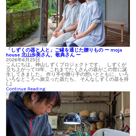
「しずくの器と人と」ご縁を通じた贈りもの ー moja
house 北山歩美さん、敬典さん ー
2026年6月25日
こんにちは、神山しずくプロジェクトです。 しずくが
立ち上がって13年、これまでたくさんの器がこの世に誕
生してきました。 作り手や贈り手の想いとともに、いろ
いろなところへ旅立った器たち、 そんなしずくの器を持
[…]
Continue Reading