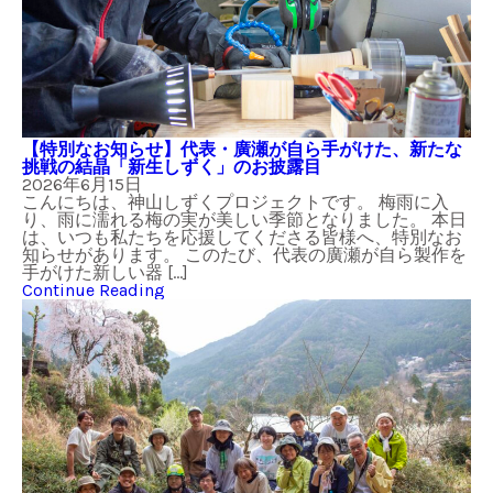
【特別なお知らせ】代表・廣瀬が自ら手がけた、新たな
挑戦の結晶「新生しずく」のお披露目
2026年6月15日
こんにちは、神山しずくプロジェクトです。 梅雨に入
り、雨に濡れる梅の実が美しい季節となりました。 本日
は、いつも私たちを応援してくださる皆様へ、特別なお
知らせがあります。 このたび、代表の廣瀬が自ら製作を
手がけた新しい器 […]
Continue Reading