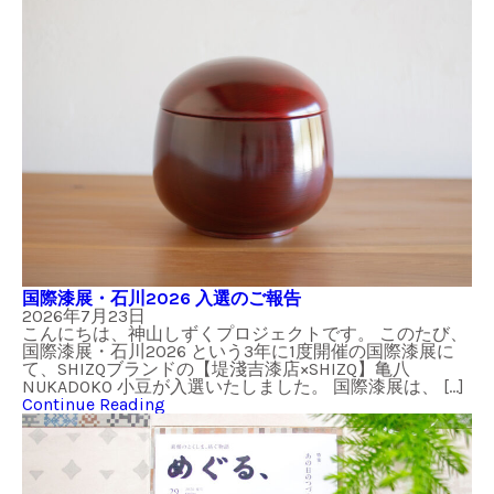
国際漆展・石川2026 入選のご報告
2026年7月23日
こんにちは、神山しずくプロジェクトです。 このたび、
国際漆展・石川2026 という3年に1度開催の国際漆展に
て、SHIZQブランドの【堤淺吉漆店×SHIZQ】亀八
NUKADOKO 小豆が入選いたしました。 国際漆展は、 […]
Continue Reading