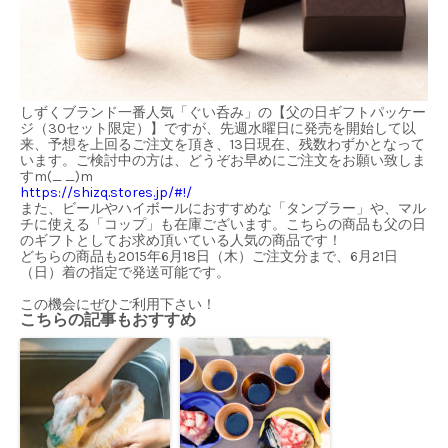
しずくブランド一番人気「ぐい呑み」の【父の日ギフトパッケー
ジ（
30
セット限定）】ですが、先週水曜日に発売を開始して以
来、予想を上回るご注文を頂き、
13
日現在、残数わずかとなって
います。
ご検討中の方は、どうぞお早めにご注文をお願い致しま
す
m(_ _)m
https://shizq.stores.jp/#!/
また、ビールやハイボールにおすすめな「タンブラー」や、マル
チに使える「コップ」も在庫ございます。こちらの商品も父の日
のギフトとしてお求め頂いている人気の商品です！
どちらの商品も
2015
年
6
月
18
日（木）ご注文分まで、
6
月
21
日
（日）着の指定で発送可能です。
この機会にぜひご利用下さい！
こちらの記事もおすすめ