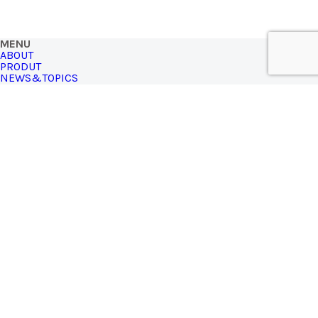
MENU
ABOUT
PRODUT
NEWS&TOPICS
CONTACT
視察・講演のご依頼について
SHOP LIST
ONLINE STORE
SHIZQ STORE
771-3310
徳島県名西郡神山町神領字西上角194（土日営業）
TEL.090-4940-3848
※SHIZQブランドの商品は、
オンラインストア
からもお買い求
めいただけます
MAIL MAGAZINE