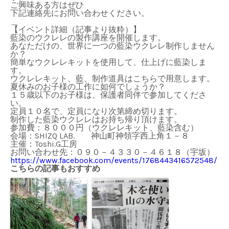
ご興味ある方はぜひ
下記連絡先にお問い合わせください。
＿
【イベント詳細（記事より抜粋）】
藍染のウクレレの製作講座を開催します。
あなただけの、世界に一つの藍染ウクレレ制作しません
か？
簡単なウクレレキットを使用して、仕上げに藍染しま
す。
ウクレレキット、藍、制作道具はこちらで用意します。
夏休みのお子様の工作に如何でしょうか？
１５歳以下のお子様は、保護者同伴で参加してくださ
い。
定員１０名で、定員になり次第締め切ります。
制作した藍染ウクレレはお持ち帰り頂けます。
参加費：８０００円（ウクレレキット、藍染含む）
会場：SHIZQ LAB. 神山町神領字西上角１－８
主催：Toshi.G工房
お問い合わせ先：０９０－４３３０－４６１８（宇坂）
https://www.facebook.com/events/1768443416572548/
こちらの記事もおすすめ