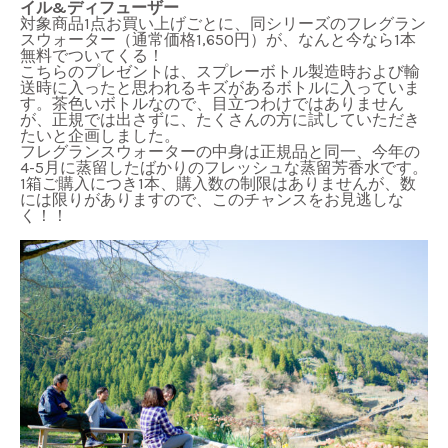
イル&ディフューザー
対象商品1点お買い上げごとに、同シリーズのフレグラン
スウォーター（通常価格1,650円）が、なんと今なら1本
無料でついてくる！
こちらのプレゼントは、スプレーボトル製造時および輸
送時に入ったと思われるキズがあるボトルに入っていま
す。茶色いボトルなので、目立つわけではありません
が、正規では出さずに、たくさんの方に試していただき
たいと企画しました。
フレグランスウォーターの中身は正規品と同一、今年の
4-5月に蒸留したばかりのフレッシュな蒸留芳香水です。
1箱ご購入につき1本、購入数の制限はありませんが、数
には限りがありますので、このチャンスをお見逃しな
く！！