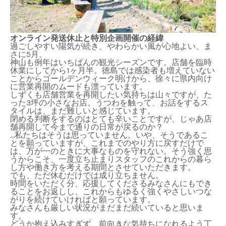
オンライン発送休止と特別企画開催の経緯
過ごしやすい陽気が続き、やわらかい風が心地よい、ま
さに5月。
神山も例年はいちばんの観光シーズンです。店舗を臨時
休業にしてから1ヶ月半。徳島では感染者も増えていない
ことからゴールデンウィーク明けから、徐々に県内向け
に営業再開のムードも漂っています。
しずくも店舗営業を再開したい気持ちは山々ですが、た
った3坪の小さなお店。うつわを触って、お話をするス
タイルは、まだ難しいと感じています。
閉める判断をするのはとても辛いことですが、じゃあ店
舗再開して今まで通りの日常が戻るのか？
…私たちはそうは思っていません。いや、そうであるこ
とを願っていますが、これまでのやり方に戻すだけで
は、万が一のときに大事なものを守れない。そう強く思
うからこそ、一度立ち止まりスタッフのこれからの暮ら
し方や働き方を考える期間とさせていただきます。
でも、ただ休むだけでは成り立ちません。
時間をいただく分、応援してくださるみなさんにもでき
ることをお返しし、これからもゆるく強くやさしいつな
がりを続けていければと願っています。
みなさんも厳しい状況がまだまだ続いていると思いま
す。
どうか抱え込みすぎず、前向きな気持ちになれるよう丁