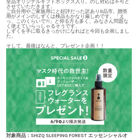
全品オリジナルギフトボックス入り。のし対応は不可と
させていただきます。
ご自分用やご家族用にと好評だった訳ありB品市。贈答
用がメインのしずくは検品もかなり厳しめです。「え
っ、このくらいで?!」と仰る方も多く、みなさん問題な
く使えていらっしゃるそうです。
しずくを手に取るきっかけになればと今回も企画しまし
た。
そして、最後はなんと、プレゼント企画！！
対象商品：SHIZQ SLEEPING FOREST エッセンシャルオ