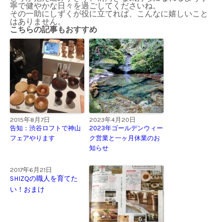
寧で健やかな日々を過ごしてくださいね。
その一助にしずくが役に立てれば、こんなに嬉しいこと
はありません。
こちらの記事もおすすめ
2015年8月7日
2023年4月20日
告知：渋谷ロフトで神山
2023年ゴールデンウィー
フェアやります
ク営業と一ヶ月休業のお
知らせ
2017年6月21日
SHIZQの職人を育てた
い！おまけ