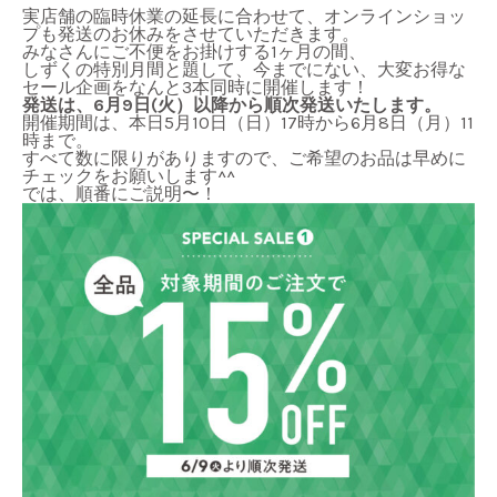
実店舗の臨時休業の延長に合わせて、オンラインショッ
プも発送のお休みをさせていただきます。
みなさんにご不便をお掛けする
1
ヶ月の間、
しずくの特別月間と題して、今までにない、大変お得な
セール企画をなんと
3
本同時に開催します！
発送は、6
月
9
日(火）以降から順次発送いたします。
開催期間は、本日5月10日（日）17時から6月8日（月）11
時まで。
すべて数に限りがありますので、ご希望のお品は早めに
チェックをお願いします^^
では、順番にご説明〜！