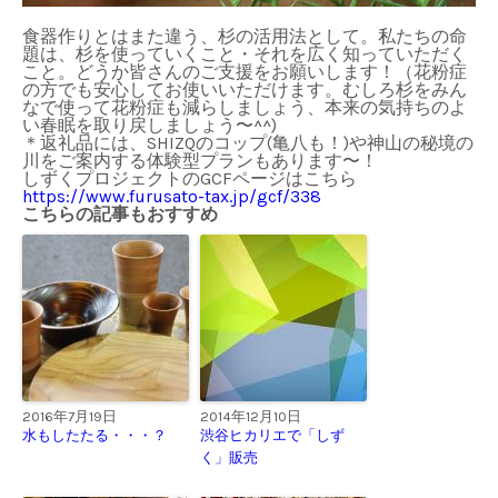
食器作りとはまた違う、杉の活用法として。私たちの命
題は、杉を使っていくこと・それを広く知っていただく
こと。どうか皆さんのご支援をお願いします！（花粉症
の方でも安心してお使いいただけます。むしろ杉をみん
なで使って花粉症も減らしましょう、本来の気持ちのよ
い春眠を取り戻しましょう〜^^)
＊返礼品には、SHIZQのコップ(亀八も！)や神山の秘境の
川をご案内する体験型プランもあります〜！
しずくプロジェクトのGCFページはこちら
https://www.furusato-tax.jp/gcf/338
こちらの記事もおすすめ
2016年7月19日
2014年12月10日
水もしたたる・・・？
渋谷ヒカリエで「しず
く」販売