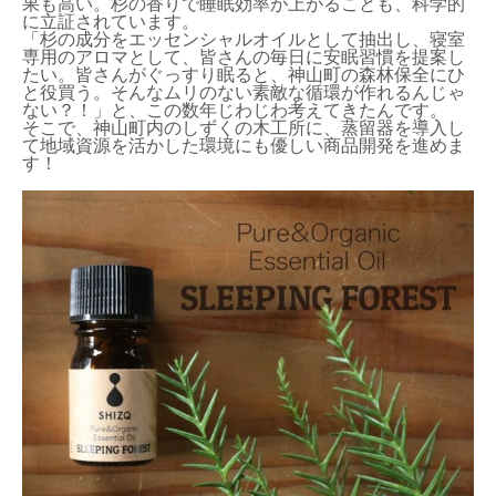
果も高い。杉の香りで睡眠効率が上がることも、科学的
に立証されています。
「杉の成分をエッセンシャルオイルとして抽出し、寝室
専用のアロマとして、皆さんの毎日に安眠習慣を提案し
たい。皆さんがぐっすり眠ると、神山町の森林保全にひ
と役買う。そんなムリのない素敵な循環が作れるんじゃ
ない？！」と、この数年じわじわ考えてきたんです。
そこで、神山町内のしずくの木工所に、蒸留器を導入し
て地域資源を活かした環境にも優しい商品開発を進めま
す！