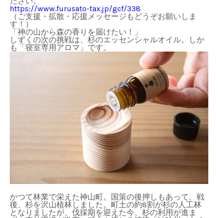
ださい。
https://www.furusato-tax.jp/gcf/338
（ご支援・拡散・応援メッセージもどうぞお願いしま
す！）
「神の山から森の香りを届けたい！」
しずくの次の挑戦は、杉のエッセンシャルオイル。しか
も「寝室専用アロマ」です。
かつて林業で栄えた神山町。国策の後押しもあって、戦
後、杉を沢山植林しました。町土の約8割が杉の人工林
となりましたが、伐採期を迎えた今、杉の利用が進ま