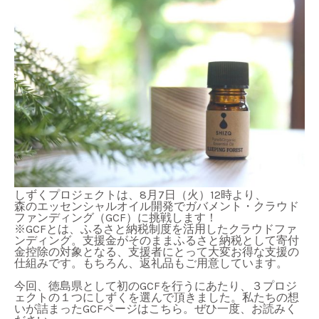
しずくプロジェクトは、8月7日（火）12時より、
森のエッセンシャルオイル開発でガバメント・クラウド
ファンディング（GCF）に挑戦します！
※GCFとは、ふるさと納税制度を活用したクラウドファ
ンディング。支援金がそのままふるさと納税として寄付
金控除の対象となる、支援者にとって大変お得な支援の
仕組みです。もちろん、返礼品もご用意しています。
今回、徳島県として初のGCFを行うにあたり、３プロジ
ェクトの１つにしずくを選んで頂きました。私たちの想
いが詰まったGCFページはこちら。ぜひ一度、お読みく