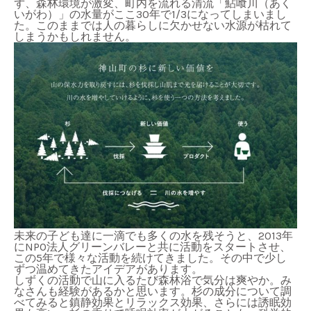
ず、森林環境が激変、町内を流れる清流「鮎喰川（あく
いがわ）」の水量がここ30年で1/3になってしまいまし
た。このままでは人の暮らしに欠かせない水源が枯れて
しまうかもしれません。
未来の子ども達に一滴でも多くの水を残そうと、2013年
にNPO法人グリーンバレーと共に活動をスタートさせ、
この5年で様々な活動を続けてきました。その中で少し
ずつ温めてきたアイデアがあります。
しずくの活動で山に入るたび森林浴で気分は爽やか。み
なさんも経験があるかと思います。杉の成分について調
べてみると鎮静効果とリラックス効果、さらには誘眠効